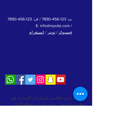
ت:
123-456-7890
/ ف:
123-456-7890
info@mysite.com
/ E:
فيسبوك
/
تويتر
/
انستغرام
من نحن>
مؤسسة أحمد الفلاسي للمبادرات الإنسانية هي
منظمة دولية غير ربحية ملتزمة بإعطاء الآمال
والدعم والمساعدة للمحتاجين والمهملين. تبادل
الآمال والاهتمام في جميع أنحاء الإمارات العربية
المتحدة ودول مجلس التعاون الخليجي وحتى في