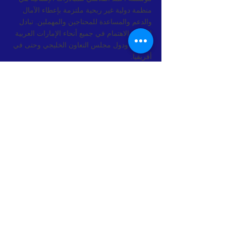
منظمة دولية غير ربحية ملتزمة بإعطاء الآمال
والدعم والمساعدة للمحتاجين والمهملين. تبادل
الآمال والاهتمام في جميع أنحاء الإمارات العربية
المتحدة ودول مجلس التعاون الخليجي وحتى في
أفريقيا.
الريادة بالقدوة والإلهام للإماراتيين الآخرين في
إعطاء الأمل وتغيير الحياة.
اتصل:
050551 7155
ahmadhopemaker@gmail.com
اشترك في نشرتنا الإخبارية
إشترك الآن
© 2023 All